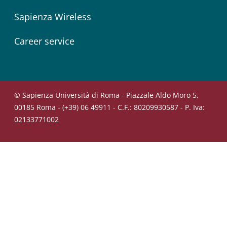
Sapienza Wireless
Career service
© Sapienza Università di Roma - Piazzale Aldo Moro 5,
00185 Roma - (+39) 06 49911 - C.F.: 80209930587 - P. Iva:
02133771002