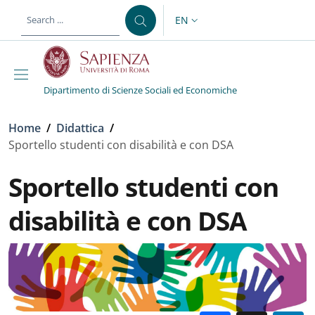
Skip to main content
Skip to footer content
EN
LANGUAGE SWITCHER: CURR
Dipartimento di Scienze Sociali ed Economiche
Breadcrumb
Home
/
Didattica
/
Sportello studenti con disabilità e con DSA
Sportello studenti con
disabilità e con DSA