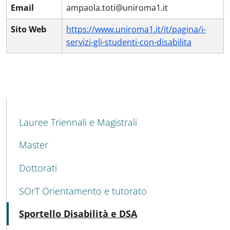
Email
ampaola.toti@uniroma1.it
Sito Web
https://www.uniroma1.it/it/pagina/i-
servizi-gli-studenti-con-disabilita
MAIN NAVIGATION
Lauree Triennali e Magistrali
Master
Dottorati
SOrT Orientamento e tutorato
Active
Sportello Disabilità e DSA