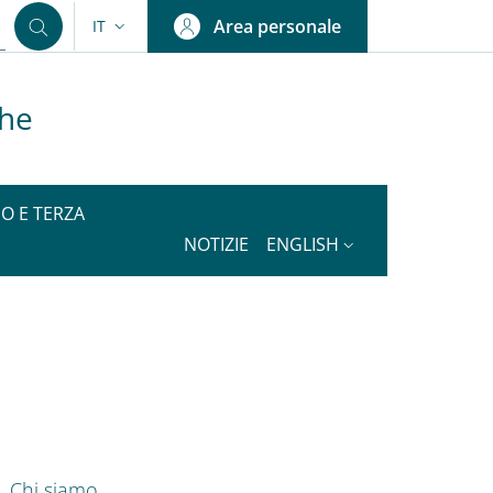
Area personale
IT
SELETTORE LINGUA: CURRENT LANGUAGE
che
IO E TERZA
NOTIZIE
ENGLISH
nkedIn
AIN NAVIGATION
Chi siamo