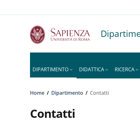
Slim to
Salta al contenuto principale
Skip to footer content
Dipartime
DIPARTIMENTO
DIDATTICA
RICERCA
Briciole di pane
Home
/
Dipartimento
/
Contatti
Contatti