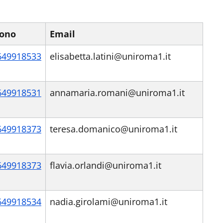
fono
Email
649918533
elisabetta.latini@uniroma1.it
649918531
annamaria.romani@uniroma1.it
649918373
teresa.domanico@uniroma1.it
649918373
flavia.orlandi@uniroma1.it
649918534
nadia.girolami@uniroma1.it