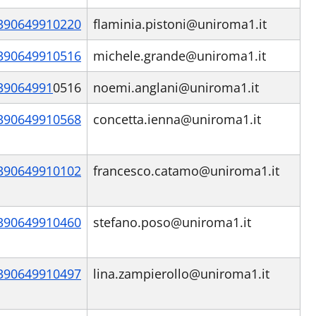
390649910220
flaminia.pistoni@uniroma1.it
390649910516
michele.grande@uniroma1.it
39064991
0516
noemi.anglani@uniroma1.it
390649910568
concetta.ienna@uniroma1.it
390649910102
francesco.catamo@uniroma1.it
390649910460
stefano.poso@uniroma1.it
390649910497
lina.zampierollo@uniroma1.it