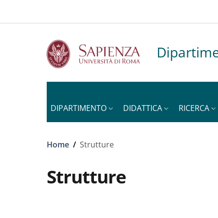
Slim to
Salta al contenuto principale
Skip to footer content
Dipartime
DIPARTIMENTO
DIDATTICA
RICERCA
Briciole di pane
Home
/
Strutture
Strutture