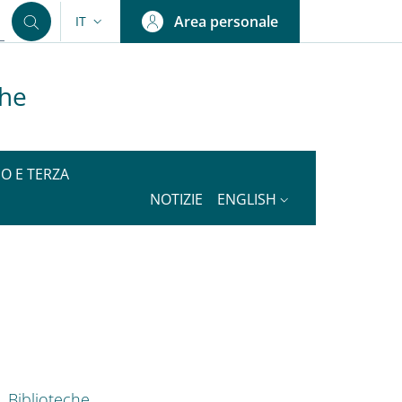
Area personale
IT
SELETTORE LINGUA: CURRENT LANGUAGE
che
IO E TERZA
NOTIZIE
ENGLISH
nkedIn
AIN NAVIGATION
Biblioteche