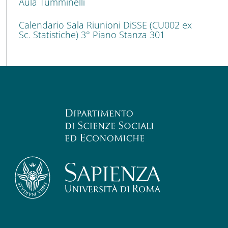
Aula Tumminelli
Calendario Sala Riunioni DiSSE (CU002 ex
Sc. Statistiche) 3° Piano Stanza 301