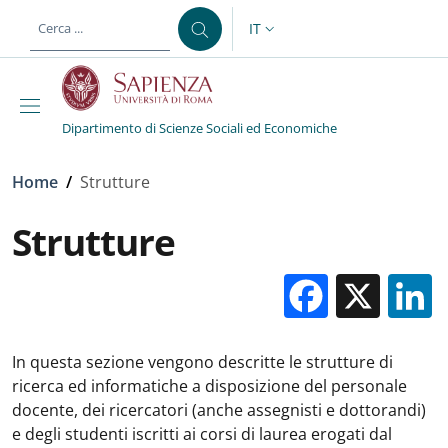
Salta al contenuto principale
Skip to footer content
IT
SELETTORE LINGUA: CURREN
Dipartimento di Scienze Sociali ed Economiche
Briciole di pane
Home
/
Strutture
Strutture
Facebo
X
In questa sezione vengono descritte le strutture di
ricerca ed informatiche a disposizione del personale
docente, dei ricercatori (anche assegnisti e dottorandi)
e degli studenti iscritti ai corsi di laurea erogati dal