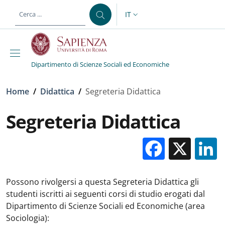
Salta al contenuto principale
Skip to footer content
IT
SELETTORE LINGUA: CURREN
Dipartimento di Scienze Sociali ed Economiche
Briciole di pane
Home
/
Didattica
/
Segreteria Didattica
Segreteria Didattica
Facebo
X
Possono rivolgersi a questa Segreteria Didattica gli
studenti iscritti ai seguenti corsi di studio erogati dal
Dipartimento di Scienze Sociali ed Economiche (area
Sociologia):