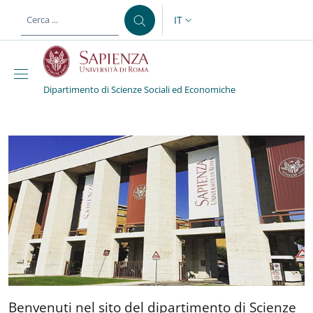
Salta al contenuto principale
Skip to footer content
IT
SELETTORE LINGUA: CURREN
Dipartimento di Scienze Sociali ed Economiche
Dipartimento di Scienze
Benvenuti nel sito del dipa
Benvenuti nel sito del dipartimento di Scienze