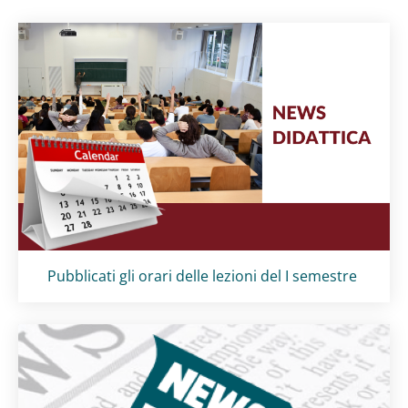
Titolo card
:
Pubblicati gli orari delle lezioni del I semestre