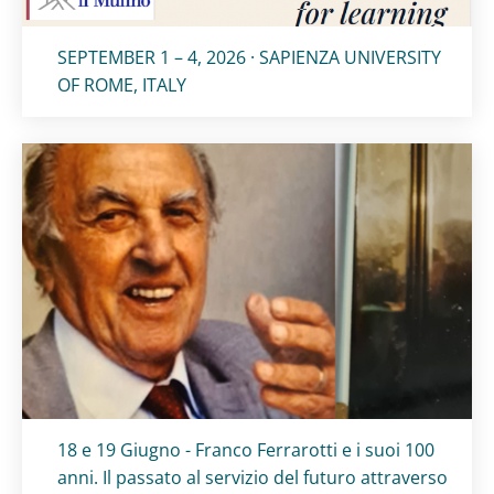
Titolo card
:
SEPTEMBER 1 – 4, 2026 · SAPIENZA UNIVERSITY
OF ROME, ITALY
Titolo card
:
18 e 19 Giugno - Franco Ferrarotti e i suoi 100
anni. Il passato al servizio del futuro attraverso