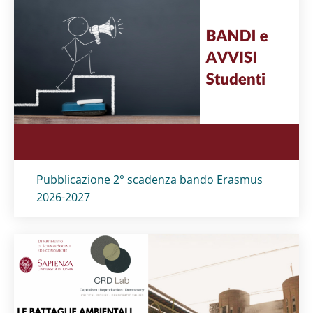
Titolo card
:
Pubblicazione 2° scadenza bando Erasmus
2026-2027