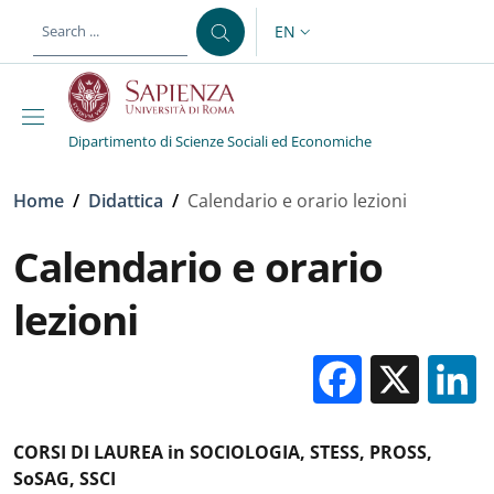
Skip to main content
Skip to footer content
EN
LANGUAGE SWITCHER: CURR
Dipartimento di Scienze Sociali ed Economiche
Breadcrumb
Home
/
Didattica
/
Calendario e orario lezioni
Calendario e orario
lezioni
Facebo
X
CORSI DI LAUREA in SOCIOLOGIA, STESS, PROSS,
SoSAG, SSCI