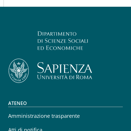
Footer menu
ATENEO
Amministrazione trasparente
Atti di notifica