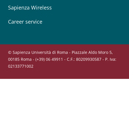
Sapienza Wireless
Career service
© Sapienza Università di Roma - Piazzale Aldo Moro 5,
00185 Roma - (+39) 06 49911 - C.F.: 80209930587 - P. Iva:
02133771002