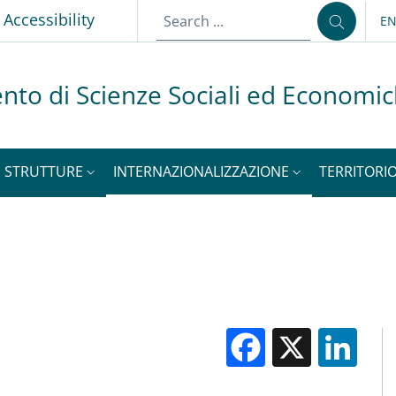
p
Accessibility
E
LA
nto di Scienze Sociali ed Economi
STRUTTURE
INTERNAZIONALIZZAZIONE
TERRITORIO
Facebook
X
Li
M