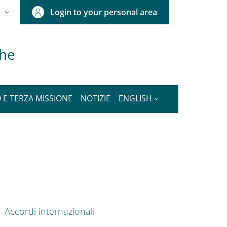
Login to your personal area
N
NGUAGE SWITCHER: CURRENT LANGUAGE
che
 E TERZA MISSIONE
NOTIZIE
ENGLISH
nkedIn
AIN NAVIGATION
Accordi internazionali