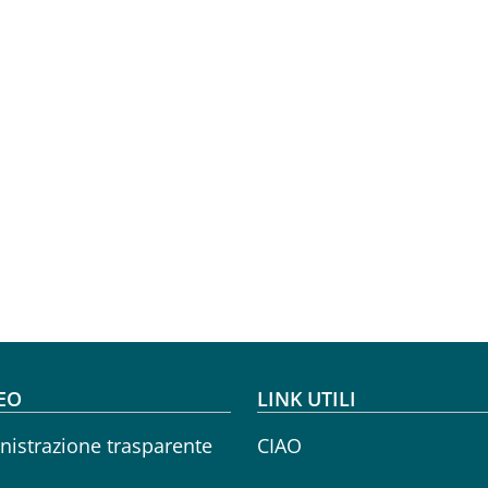
oter menu
EO
LINK UTILI
istrazione trasparente
CIAO