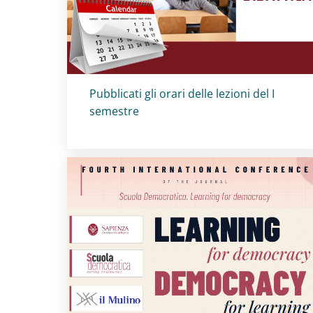
Titolo card
:
Pubblicati gli orari delle lezioni del I
semestre