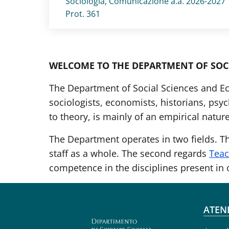
Sociologia, Comunicazione a.a. 2026-2027
Prot. 361
WELCOME TO THE DEPARTMENT OF SOCI
The Department of Social Sciences and Ec
sociologists, economists, historians, psyc
to theory, is mainly of an empirical nature
The Department operates in two fields. T
staff as a whole. The second regards
Teac
competence in the disciplines present in
Fo
ATEN