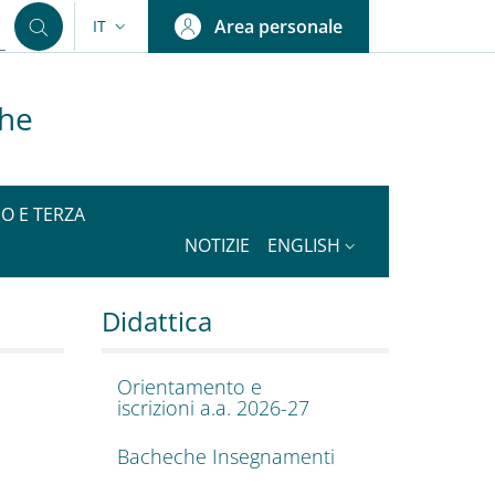
Area personale
IT
SELETTORE LINGUA: CURRENT LANGUAGE
che
IO E TERZA
NOTIZIE
ENGLISH
onomiche
cienze Sociali ed Econ
Didattica
Orientamento e
iscrizioni a.a. 2026-27
Bacheche Insegnamenti