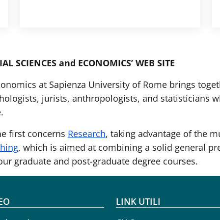
AL SCIENCES and ECONOMICS’ WEB SITE
onomics at Sapienza University of Rome brings togethe
hologists, jurists, anthropologists, and statisticians
.
he first concerns
Research
, taking advantage of the m
hing
, which is aimed at combining a solid general pr
 our graduate and post-graduate degree courses.
oter menu
EO
LINK UTILI