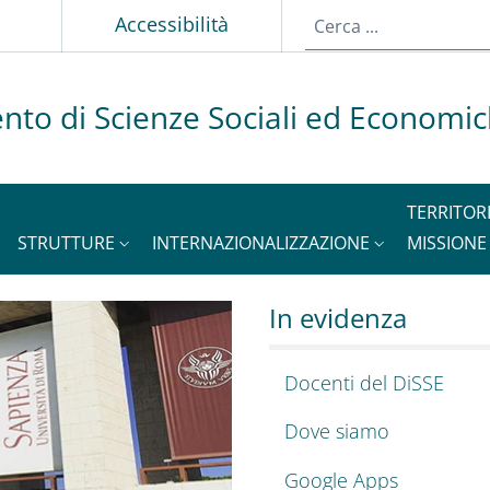
p
Accessibilità
nto di Scienze Sociali ed Economi
TERRITOR
STRUTTURE
INTERNAZIONALIZZAZIONE
MISSIONE
ienze Sociali ed Ec
o del dipartimento di S
In evidenza
Docenti del DiSSE
Dove siamo
Google Apps