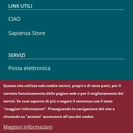
LINK UTILI
CIAO
Sapienza Store
SERVIZI
Posta elettronica
Sapienza Wireless
Questo sito utilizza solo cookie tecnici, propri e di terze parti, per il
corretto funzionamento delle pagine web e per il miglioramento dei
Career service
servizi. Se vuoi saperne di più o negare il consenso usa il tasto
"maggiori informazioni". Proseguendo la navigazione del sito o
cliccando su "accetto" acconsenti all'uso dei cookie.
Maggiori informazioni
© Sapienza Università di Roma - Piazzale Aldo Moro 5,