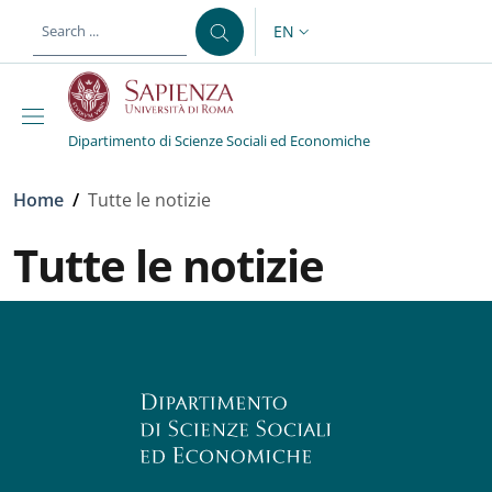
Skip to main content
Skip to footer content
EN
LANGUAGE SWITCHER: CURR
Dipartimento di Scienze Sociali ed Economiche
Breadcrumb
Home
/
Tutte le notizie
Tutte le notizie