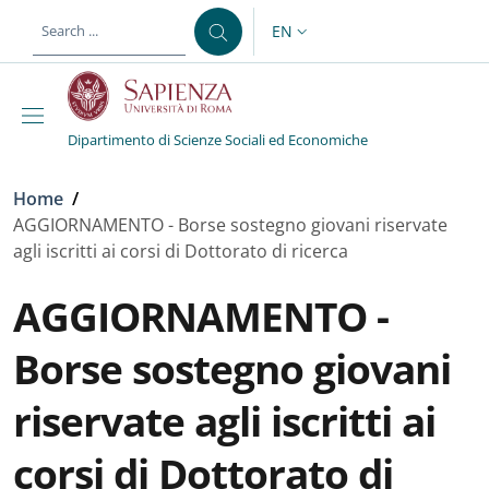
Skip to main content
Skip to footer content
EN
LANGUAGE SWITCHER: CURR
Dipartimento di Scienze Sociali ed Economiche
Breadcrumb
Home
/
AGGIORNAMENTO - Borse sostegno giovani riservate
agli iscritti ai corsi di Dottorato di ricerca
AGGIORNAMENTO -
Borse sostegno giovani
riservate agli iscritti ai
corsi di Dottorato di