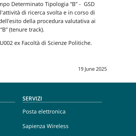
Tempo Determinato Tipologia “B” - GSD
tività di ricerca svolta e in corso di
ell’esito della procedura valutativa ai
B” (tenure track).
CU002 ex Facoltà di Scienze Politiche.
Data notizia
:
19 June 2025
SERVIZI
Posta elettronica
Sapienza Wireless