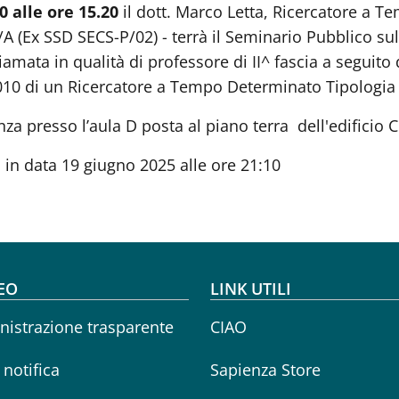
0 alle ore 15.20
il dott. Marco Letta, Ricercatore a 
Ex SSD SECS-P/02) - terrà il Seminario Pubblico sull'at
amata in qualità di professore di II^ fascia a seguito d
10 di un Ricercatore a Tempo Determinato Tipologia “
za presso l’aula D posta al piano terra dell'edificio 
 in data 19 giugno 2025 alle ore 21:10
oter menu
EO
LINK UTILI
istrazione trasparente
CIAO
i notifica
Sapienza Store