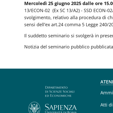
Mercoledì 25 giugno 2025 dalle ore 15.0
13/ECON-02 (Ex SC 13/A2) - SSD ECON-02/A (
svolgimento, relativo alla procedura di chi
sensi dell’ex art.24 comma 5 Legge 240/20
Il suddetto seminario si svolgerà in presen
Notizia del seminario pubblico pubblicata
Fo
ATEN
Ammin
Atti d