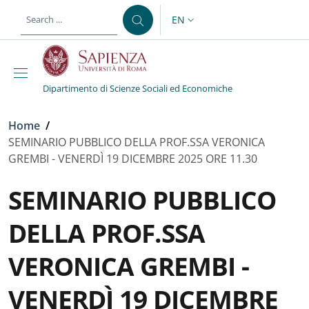
Skip to main content
Skip to footer content
EN
LANGUAGE SWITCHER: CURR
Dipartimento di Scienze Sociali ed Economiche
Breadcrumb
Home
/
SEMINARIO PUBBLICO DELLA PROF.SSA VERONICA
GREMBI - VENERDÌ 19 DICEMBRE 2025 ORE 11.30
SEMINARIO PUBBLICO
DELLA PROF.SSA
VERONICA GREMBI -
VENERDÌ 19 DICEMBRE