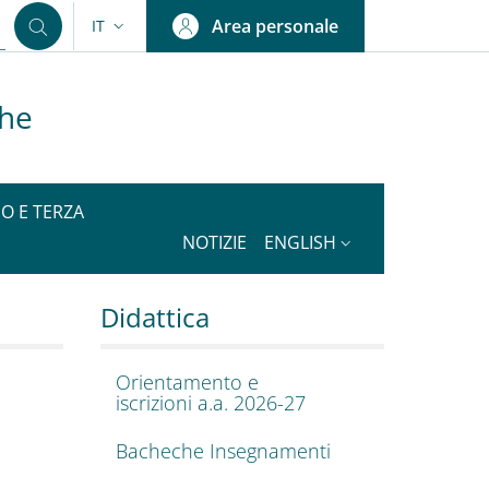
Area personale
IT
SELETTORE LINGUA: CURRENT LANGUAGE
che
IO E TERZA
NOTIZIE
ENGLISH
onomiche
cienze Sociali ed Econ
Didattica
Orientamento e
iscrizioni a.a. 2026-27
Bacheche Insegnamenti