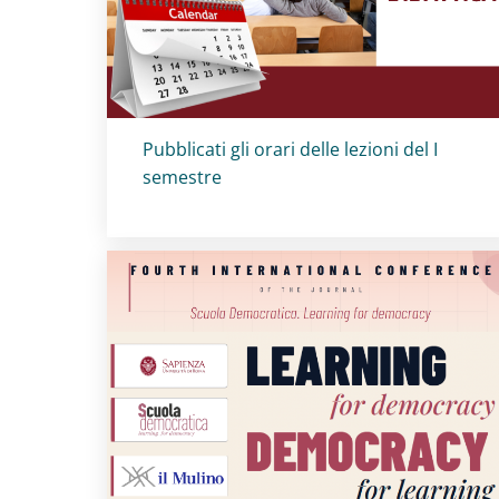
Titolo card
:
Pubblicati gli orari delle lezioni del I
semestre