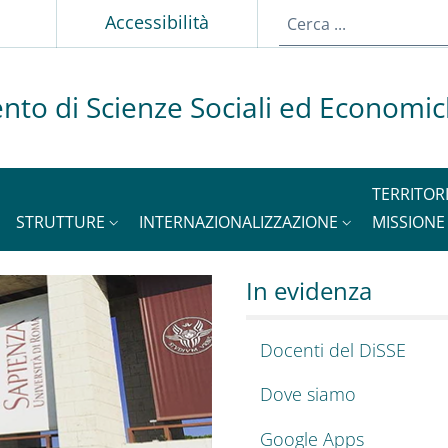
p
Accessibilità
nto di Scienze Sociali ed Economi
TERRITOR
STRUTTURE
INTERNAZIONALIZZAZIONE
MISSIONE
ienze Sociali ed Ec
o del dipartimento di S
In evidenza
Docenti del DiSSE
Dove siamo
Google Apps