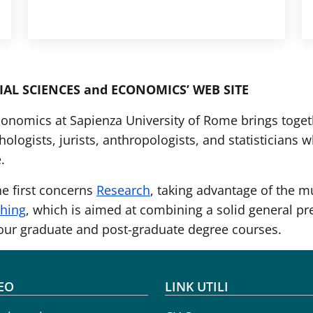
AL SCIENCES and ECONOMICS’ WEB SITE
onomics at Sapienza University of Rome brings togethe
hologists, jurists, anthropologists, and statisticians
.
he first concerns
Research
, taking advantage of the m
hing
, which is aimed at combining a solid general pr
 our graduate and post-graduate degree courses.
oter menu
EO
LINK UTILI