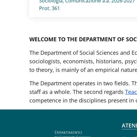
Sociologia, Comunicazione a.a. 2026-2027
Prot. 361
WELCOME TO THE DEPARTMENT OF SOCI
The Department of Social Sciences and Ec
sociologists, economists, historians, psyc
to theory, is mainly of an empirical nature
The Department operates in two fields. T
staff as a whole. The second regards
Teac
competence in the disciplines present in
Fo
ATEN