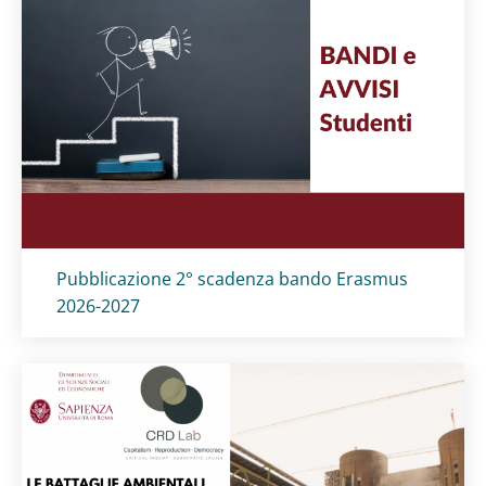
Titolo card
:
Pubblicazione 2° scadenza bando Erasmus
2026-2027