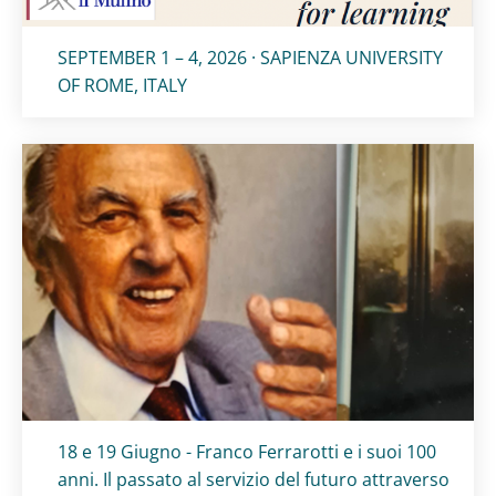
Titolo card
:
SEPTEMBER 1 – 4, 2026 · SAPIENZA UNIVERSITY
OF ROME, ITALY
Titolo card
:
18 e 19 Giugno - Franco Ferrarotti e i suoi 100
anni. Il passato al servizio del futuro attraverso