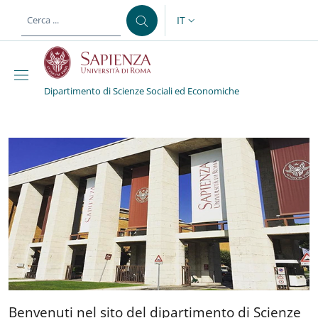
Salta al contenuto principale
Skip to footer content
IT
SELETTORE LINGUA: CURREN
Dipartimento di Scienze Sociali ed Economiche
Dipartimento di Scienze
Benvenuti nel sito del dipa
Benvenuti nel sito del dipartimento di Scienze