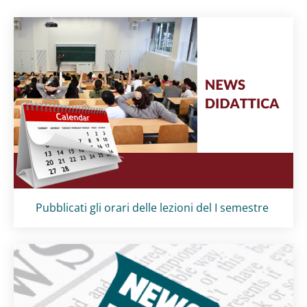
Titolo card
:
Pubblicati gli orari delle lezioni del I semestre