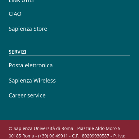
LINK UTILI
CIAO
Sapienza Store
SERVIZI
Posta elettronica
Sapienza Wireless
Career service
© Sapienza Università di Roma - Piazzale Aldo Moro 5,
00185 Roma - (+39) 06 49911 - C.F.: 80209930587 - P. Iva: