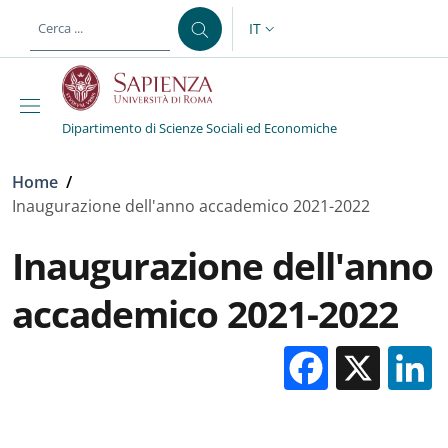
Salta al contenuto principale
Skip to footer content
IT
SELETTORE LINGUA: CURREN
Dipartimento di Scienze Sociali ed Economiche
Briciole di pane
Home
/
Inaugurazione dell'anno accademico 2021-2022
Inaugurazione dell'anno
accademico 2021-2022
Facebo
X