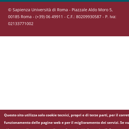
© Sapienza Università di Roma - Piazzale Aldo Moro 5,
00185 Roma - (+39) 06 49911 - C.F.: 80209930587 - P. Iva:
02133771002
Questo sito utilizza solo cookie tecnici, propri e di terze parti, per il corre
funzionamento delle pagine web e per il miglioramento dei servizi. Se vu