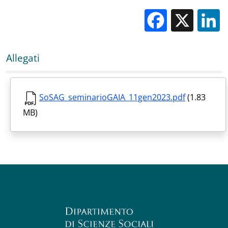
Facebo
X
Allegati
SoSAG_seminarioGAIA_11gen2023.pdf
(1.83
MB)